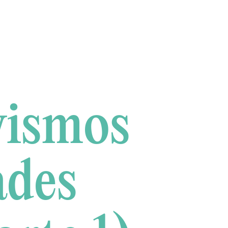
vismos
ades