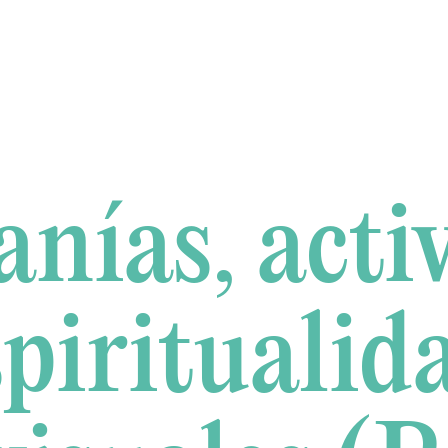
anías, acti
spiritualid