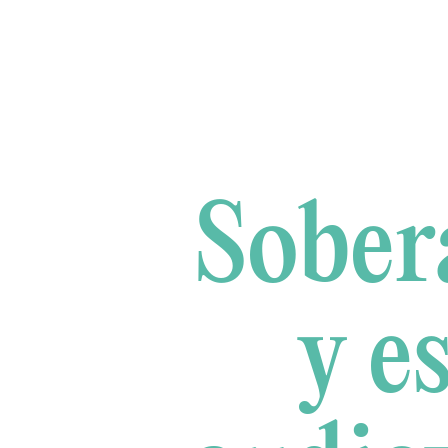
Sober
y e