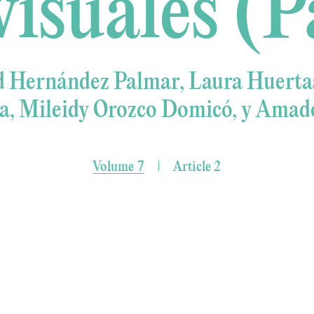
isuales (P
d Hernández Palmar, Laura Huertas
a, Mileidy Orozco Domicó, y Amado
Volume 7
Article 2